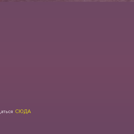
щаться
СЮДА